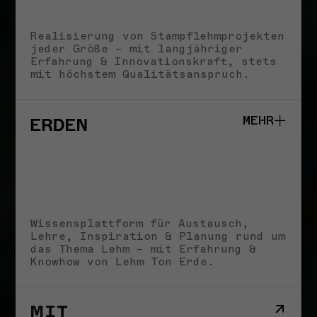
Realisierung von Stampflehmprojekten
jeder Größe – mit langjähriger
LEHM TON ERDE
Erfahrung & Innovationskraft, stets
Neue Maschinen und
MARTIN RAUCH,
mit höchstem Qualitätsanspruch.
MENSCHEN & KULTUR
Werkzeuge im
Martin Rauch
Stampflehmbau
– Vom Ton zur Erde,
Martin Rauch
vom Handwerk zur
MEHR
26. MÄRZ 2025
Baukunst
18. MÄRZ 2025
Alle Storys
Studio
Schule
Wissensplattform für Austausch,
Impact
NEUIGKEITEN
Lehre, Inspiration & Planung rund um
Storys
das Thema Lehm – mit Erfahrung &
Impressum
Knowhow von Lehm Ton Erde.
ANKÜNDIGUNGEN
Wir suchen Verstärkung!
Office Management &
Administration