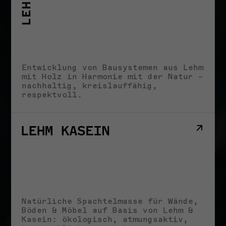
25. JUNI 2026
VORTRÄGE & VERANSTALTUNGEN
Bouw met Aarde! I
25.06.2026
22. JUNI 2026
Entwicklung von Bausystemen aus Lehm
mit Holz in Harmonie mit der Natur –
VORTRÄGE & VERANSTALTUNGEN
nachhaltig, kreislauffähig,
Earth Futures: From Craft
respektvoll.
Traditions to Technological
Innovations I 30.06.2026
20. JUNI 2026
Alle Neuigkeiten
Natürliche Spachtelmasse für Wände,
Böden & Möbel auf Basis von Lehm &
Kasein: ökologisch, atmungsaktiv,