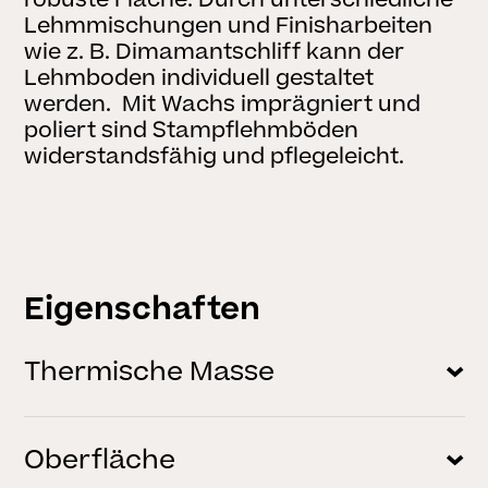
Lehmmischungen und Finisharbeiten
wie z. B. Dimamantschliff kann der
Lehmboden individuell gestaltet
werden. Mit Wachs imprägniert und
poliert sind Stampflehmböden
widerstandsfähig und pflegeleicht.
Eigenschaften
Thermische Masse
Durch sein hohes, spezifisches Gewicht
kann Stampflehm Wärme speichern
Oberfläche
und zeitverzögert wieder an den Raum