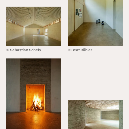
25. JUNI 2026
VORTRÄGE & VERANSTALTUNGEN
Bouw met Aarde! I
25.06.2026
22. JUNI 2026
VORTRÄGE & VERANSTALTUNGEN
Earth Futures: From Craft
© Sebastian Schels
© Beat Bühler
Traditions to Technological
Innovations I 30.06.2026
20. JUNI 2026
Alle Neuigkeiten