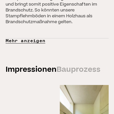
und bringt somit positive Eigenschaften im
Brandschutz. So könnten unsere
Stampflehmböden in einem Holzhaus als
Brandschutzmaßnahme gelten.
LEHM TON ERDE
Neue Maschinen und
MARTIN RAUCH,
MENSCHEN & KULTUR
Werkzeuge im
Martin Rauch
Stampflehmbau
– Vom Ton zur Erde,
Martin Rauch
Mehr anzeigen
vom Handwerk zur
26. MÄRZ 2025
Baukunst
18. MÄRZ 2025
Alle Storys
Impressionen
Bauprozess
NEUIGKEITEN
ANKÜNDIGUNGEN
Wir suchen Verstärkung!
Office Management &
Administration