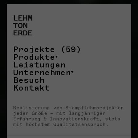
25. JUNI 2026
VORTRÄGE & VERANSTALTUNGEN
Bouw met Aarde! I
25.06.2026
22. JUNI 2026
Projekte (59)
VORTRÄGE & VERANSTALTUNGEN
Earth Futures: From Craft
Produkte
Traditions to Technological
Leistungen
Innovations I 30.06.2026
Unternehmen
20. JUNI 2026
Besuch
Kontakt
Alle Neuigkeiten
Realisierung von Stampflehmprojekten
jeder Größe – mit langjähriger
Erfahrung & Innovationskraft, stets
mit höchstem Qualitätsanspruch.