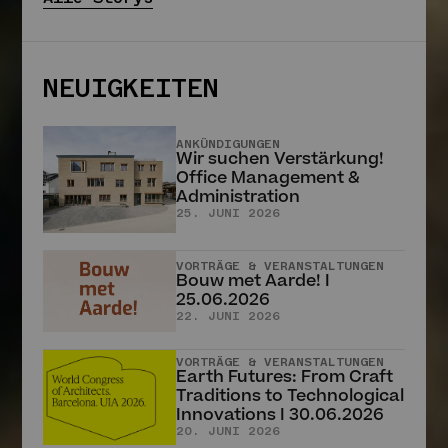
NEUIGKEITEN
LEHM TON ERDE
Neue Maschinen und
MARTIN RAUCH,
MENSCHEN & KULTUR
Werkzeuge im
Martin Rauch
Stampflehmbau
– Vom Ton zur Erde,
ANKÜNDIGUNGEN
Martin Rauch
Wir suchen Verstärkung!
vom Handwerk zur
Office Management &
26. MÄRZ 2025
Baukunst
Administration
18. MÄRZ 2025
25. JUNI 2026
Alle Storys
VORTRÄGE & VERANSTALTUNGEN
Bouw met Aarde! I
25.06.2026
22. JUNI 2026
NEUIGKEITEN
VORTRÄGE & VERANSTALTUNGEN
Earth Futures: From Craft
Traditions to Technological
ANKÜNDIGUNGEN
Wir suchen Verstärkung!
Innovations I 30.06.2026
Office Management &
20. JUNI 2026
Administration