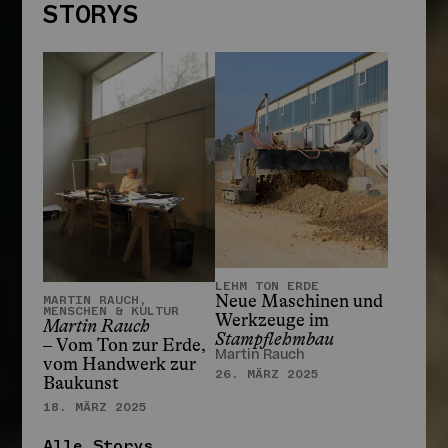
STORYS
STORYS
LEHM TON ERDE
Neue Maschinen und
MARTIN RAUCH,
MENSCHEN & KULTUR
Werkzeuge im
Martin Rauch
Stampflehmbau
– Vom Ton zur Erde,
Martin Rauch
vom Handwerk zur
26. MÄRZ 2025
Baukunst
18. MÄRZ 2025
Alle Storys