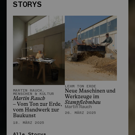
STORYS
STORYS
LEHM TON ERDE
Neue Maschinen und
MARTIN RAUCH,
MENSCHEN & KULTUR
Werkzeuge im
Martin Rauch
Stampflehmbau
– Vom Ton zur Erde,
Martin Rauch
vom Handwerk zur
26. MÄRZ 2025
Baukunst
18. MÄRZ 2025
Alle Storys