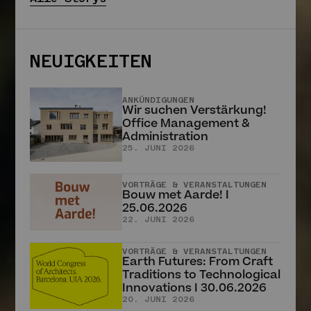
NEUIGKEITEN
LEHM TON ERDE
Neue Maschinen und
MARTIN RAUCH,
MENSCHEN & KULTUR
Werkzeuge im
Martin Rauch
Stampflehmbau
– Vom Ton zur Erde,
ANKÜNDIGUNGEN
Martin Rauch
Wir suchen Verstärkung!
vom Handwerk zur
Office Management &
26. MÄRZ 2025
Baukunst
Administration
18. MÄRZ 2025
25. JUNI 2026
Alle Storys
VORTRÄGE & VERANSTALTUNGEN
Bouw met Aarde! I
25.06.2026
22. JUNI 2026
NEUIGKEITEN
VORTRÄGE & VERANSTALTUNGEN
Earth Futures: From Craft
Traditions to Technological
ANKÜNDIGUNGEN
Wir suchen Verstärkung!
Innovations I 30.06.2026
Office Management &
20. JUNI 2026
Administration