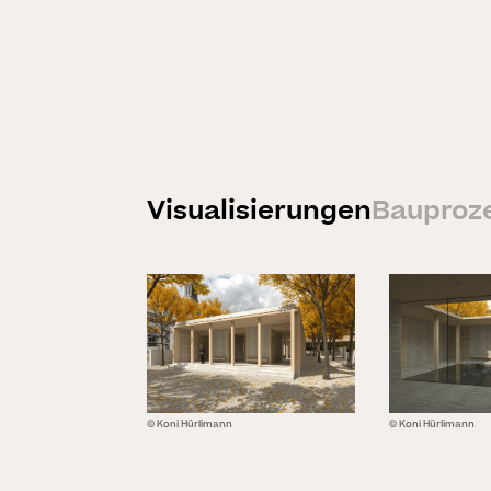
Visualisierungen
Bauproz
© Koni Hürlimann
© Koni Hürlimann