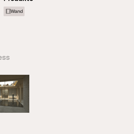
Wand
ess