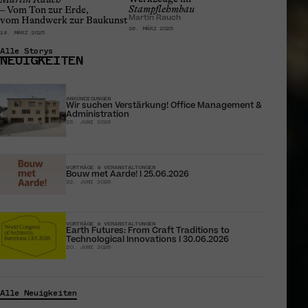
Stampflehmbau
– Vom Ton zur Erde,
Martin Rauch
vom Handwerk zur Baukunst
26. MÄRZ 2025
18. MÄRZ 2025
Alle Storys
NEUIGKEITEN
ANKÜNDIGUNGEN
Wir suchen Verstärkung! Office Management &
Administration
25. JUNI 2026
VORTRÄGE & VERANSTALTUNGEN
Bouw met Aarde! I 25.06.2026
22. JUNI 2026
VORTRÄGE & VERANSTALTUNGEN
Earth Futures: From Craft Traditions to
Technological Innovations I 30.06.2026
20. JUNI 2026
Alle Neuigkeiten