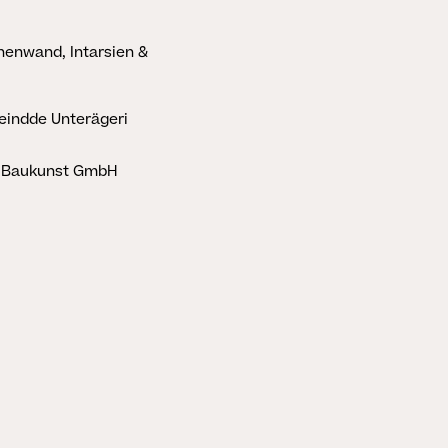
enwand, Intarsien &
indde Unterägeri
 Baukunst GmbH
SCHLIESSEN
STORYS