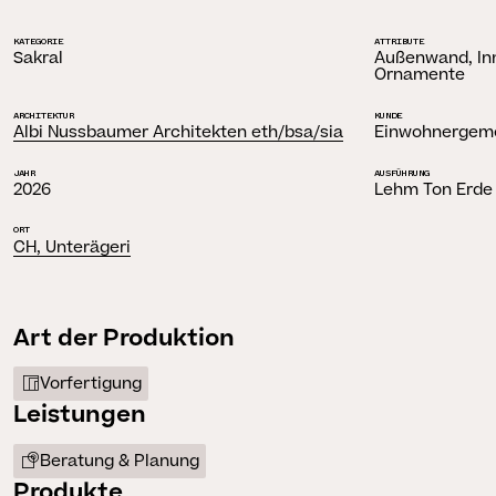
KATEGORIE
ATTRIBUTE
Sakral
Außenwand, Inn
Ornamente
ARCHITEKTUR
KUNDE
Albi Nussbaumer Architekten eth/bsa/sia
Einwohnergeme
JAHR
AUSFÜHRUNG
2026
Lehm Ton Erde
ORT
CH, Unterägeri
Art der Produktion
Vorfertigung
Leistungen
Beratung & Planung
Produkte