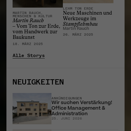
LEHM TON ERDE
Neue Maschinen und
MARTIN RAUCH,
MENSCHEN & KULTUR
Werkzeuge im
Martin Rauch
Stampflehmbau
– Vom Ton zur Erde,
Martin Rauch
vom Handwerk zur
26. MÄRZ 2025
Baukunst
18. MÄRZ 2025
Alle Storys
NEUIGKEITEN
ANKÜNDIGUNGEN
Wir suchen Verstärkung!
Office Management &
Administration
25. JUNI 2026