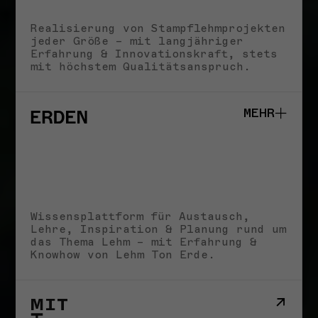
Realisierung von Stampflehmprojekten
jeder Größe – mit langjähriger
Erfahrung & Innovationskraft, stets
LEHM TON ERDE
mit höchstem Qualitätsanspruch.
Neue Maschinen und
MARTIN RAUCH,
MENSCHEN & KULTUR
Werkzeuge im
Martin Rauch
Stampflehmbau
– Vom Ton zur Erde,
Martin Rauch
MEHR
vom Handwerk zur
26. MÄRZ 2025
Baukunst
18. MÄRZ 2025
Alle Storys
Studio
Schule
Wissensplattform für Austausch,
Impact
Lehre, Inspiration & Planung rund um
NEUIGKEITEN
Storys
das Thema Lehm – mit Erfahrung &
Impressum
Knowhow von Lehm Ton Erde.
ANKÜNDIGUNGEN
Wir suchen Verstärkung!
Office Management &
Administration