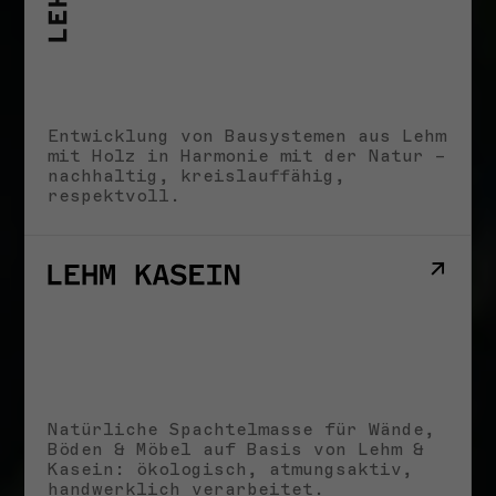
25. JUNI 2026
VORTRÄGE & VERANSTALTUNGEN
Bouw met Aarde! I
25.06.2026
22. JUNI 2026
Entwicklung von Bausystemen aus Lehm
mit Holz in Harmonie mit der Natur –
nachhaltig, kreislauffähig,
VORTRÄGE & VERANSTALTUNGEN
Earth Futures: From Craft
respektvoll.
Traditions to Technological
Innovations I 30.06.2026
20. JUNI 2026
Alle Neuigkeiten
Natürliche Spachtelmasse für Wände,
Böden & Möbel auf Basis von Lehm &
Kasein: ökologisch, atmungsaktiv,
handwerklich verarbeitet.