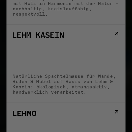
mit Holz in Harmonie mit der Natur –
nachhaltig, kreislauffähig,
respektvoll.
LEHM TON ERDE
Neue Maschinen und
MARTIN RAUCH,
MENSCHEN & KULTUR
Werkzeuge im
Martin Rauch
Stampflehmbau
– Vom Ton zur Erde,
Martin Rauch
vom Handwerk zur
26. MÄRZ 2025
Baukunst
18. MÄRZ 2025
Alle Storys
Natürliche Spachtelmasse für Wände,
Böden & Möbel auf Basis von Lehm &
Kasein: ökologisch, atmungsaktiv,
handwerklich verarbeitet.
NEUIGKEITEN
ANKÜNDIGUNGEN
Wir suchen Verstärkung!
Office Management &
Administration