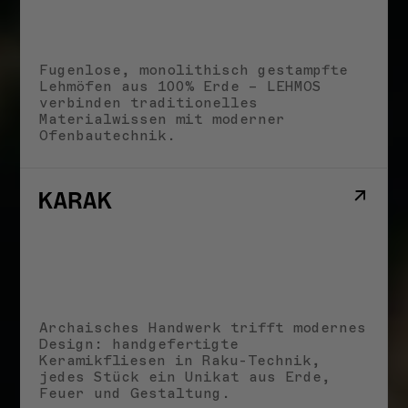
25. JUNI 2026
VORTRÄGE & VERANSTALTUNGEN
Fugenlose, monolithisch gestampfte
Bouw met Aarde! I
Lehmöfen aus 100% Erde – LEHMOS
25.06.2026
verbinden traditionelles
22. JUNI 2026
Materialwissen mit moderner
Ofenbautechnik.
VORTRÄGE & VERANSTALTUNGEN
Earth Futures: From Craft
Traditions to Technological
Innovations I 30.06.2026
20. JUNI 2026
Alle Neuigkeiten
Archaisches Handwerk trifft modernes
Design: handgefertigte
Keramikfliesen in Raku-Technik,
jedes Stück ein Unikat aus Erde,
Feuer und Gestaltung.